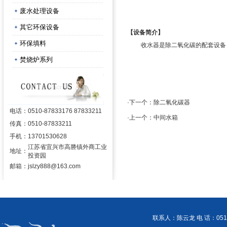
废水处理设备
其它环保设备
【设备简介】
环保填料
收水器是除二氧化碳的配套设备，
焚烧炉系列
·下一个：
除二氧化碳器
电话：
0510-87833176 87833211
·上一个：
中间水箱
传真：
0510-87833211
手机：
13701530628
江苏省宜兴市高塍镇外商工业
地址：
投资园
邮箱：
jslzy888@163.com
联系人：陈云龙 电 话：0510-87