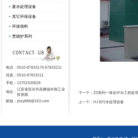
废水处理设备
其它环保设备
环保填料
焚烧炉系列
电话：
0510-87833176 87833211
传真：
0510-87833211
手机：
13701530628
江苏省宜兴市高塍镇外商工业
地址：
·下一个：
ZS系列一体化中水工程处
投资园
邮箱：
jslzy888@163.com
·上一个：
HJ-B污水处理设备